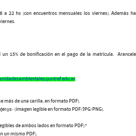
8 a 22 hs (con encuentros mensuales los viernes). Además h
viernes.
ibí un 15% de bonificación en el pago de la matrícula. Arancel
anid
adesambientales@untref.edu.ar
e más de una carilla, en formato PDF).
anjer@s- (imagen legible en formato PDF/JPG/PNG).
 (legibles de ambos lados en formato PDF).*
 en un mismo PDF).